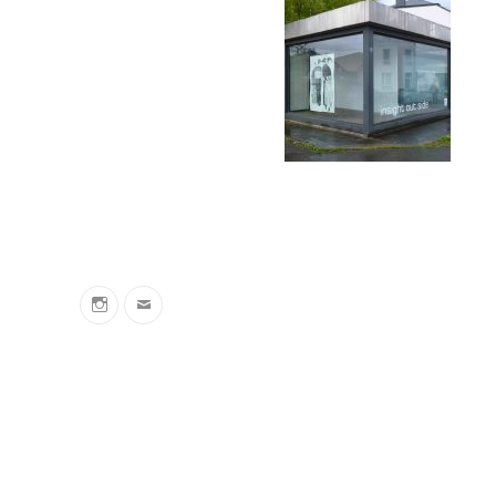
insta
sarahbehets@gmail.com