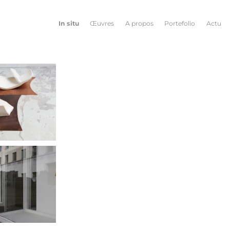
In situ
Œuvres
A propos
Portefolio
Actu