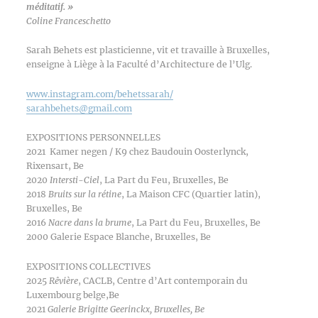
méditatif. »
Coline Franceschetto
Sarah Behets est plasticienne, vit et travaille à Bruxelles,
enseigne à Liège à la Faculté d’Architecture de l’Ulg.
www.instagram.com/behetssarah/
sarahbehets@gmail.com
EXPOSITIONS PERSONNELLES
2021 Kamer negen / K9 chez Baudouin Oosterlynck,
Rixensart, Be
2020
Intersti-Ciel
, La Part du Feu, Bruxelles, Be
2018
Bruits sur la rétine
, La Maison CFC (Quartier latin),
Bruxelles, Be
2016
Nacre dans la brume
, La Part du Feu, Bruxelles, Be
2000 Galerie Espace Blanche, Bruxelles, Be
EXPOSITIONS COLLECTIVES
2025
Rêvière
, CACLB, Centre d’Art contemporain du
Luxembourg belge,Be
2021
Galerie Brigitte Geerinckx, Bruxelles, Be