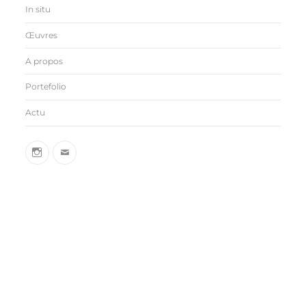
In situ
Œuvres
A propos
Portefolio
Actu
insta
sarahbehets@gmail.com