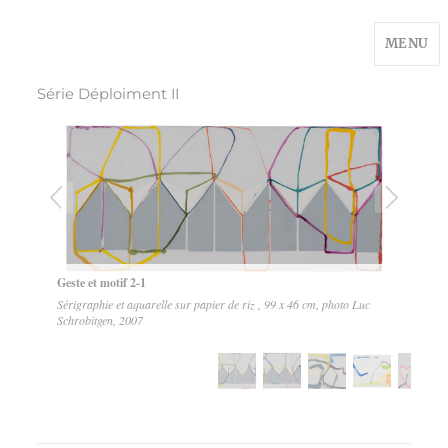
MENU
Série Déploiment II
1
6
Geste et motif 2-1
Sérigraphie et aquarelle sur papier de riz , 99 x 46 cm, photo Luc
Schrobitgen, 2007