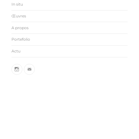
In situ
Œuvres
A propos
Portefolio
Actu
insta
sarahbehets@gmail.com