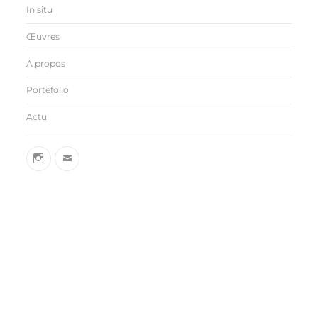
In situ
Œuvres
A propos
Portefolio
Actu
insta
sarahbehets@gmail.com