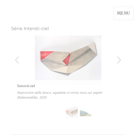
MENU
Série Intersti-ciel
1
2
Intersti-ciel
Impression taille douce, aquatinte et vernis mou sur papier
Hahnemühlhe, 2020