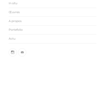
In situ
Œuvres
A propos
Portefolio
Actu
insta
sarahbehets@gmail.com