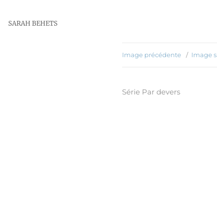
SARAH BEHETS
Image précédente
Image s
Série Par devers
Publié
16 août 2019
le
Taille
809 × 803
réelle