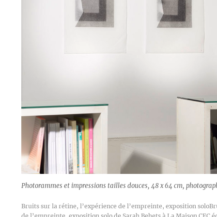
Photorammes et impressions tailles douces, 48 x 64 cm, photograp
Bruits sur la rétine, l’expérience de l’empreinte, exposition soloBru
de l’empreinte, exposition solo de Sarah Behets à La Maison CFC éd