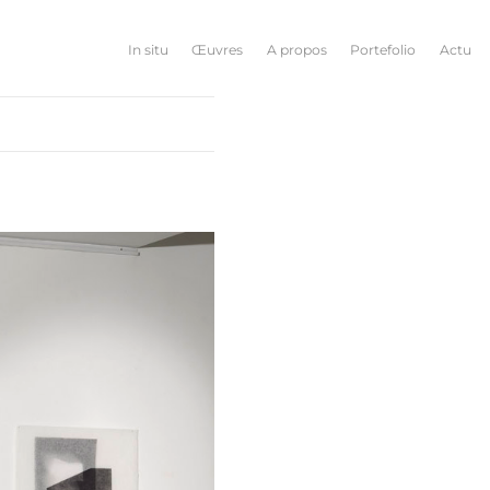
In situ
Œuvres
A propos
Portefolio
Actu