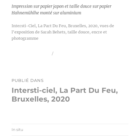
Impression sur papier japon et taille douce sur papier
Hahnemühlhe monté sur aluminium
Intersti-Ciel, La Part Du Feu, Bruxelles, 2020, vues de
l’exposition de Sarah Behets, taille douce, encre et
photogramme
Publié
Taille
15 septembre 2020
1214 × 809
le
réelle
Navigation
PUBLIÉ DANS
de
Intersti-ciel, La Part Du Feu,
l’article
Bruxelles, 2020
In situ