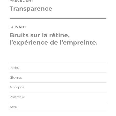
PRÉCÉDENT
de
Transparence
Publication
l’article
précédente :
SUIVANT
Bruits sur la rétine,
Publication
suivante :
l’expérience de l’empreinte.
In situ
Œuvres
A propos
Portefolio
Actu