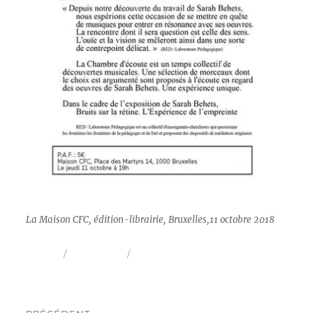
La Maison CFC, édition-librairie, Bruxelles,11 octobre 2018
Auteur
Publié
Format
SarahB
9 août 2019
Image
le
Navigation