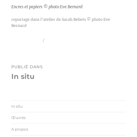
Encres et papiers © photo Eve Bernard
reportage dans l’atelier de Sarah Behets © photo Eve
Bernard
Publié
Taille
10 janvier 2026
3792 × 2546
le
réelle
Navigation
PUBLIÉ DANS
de
In situ
l’article
In situ
Œuvres
A propos