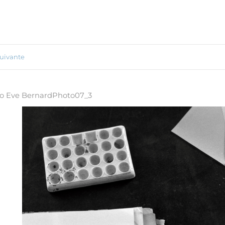
uivante
to Eve BernardPhoto07_3