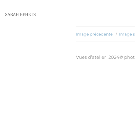
SARAH BEHETS
Image précédente
Image s
Vues d’atelier_2024© pho
Publié
10 janvier 2026
le
Taille
3792 × 2546
réelle