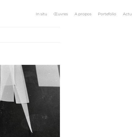
In situ
Œuvres
A propos
Portefolio
Actu