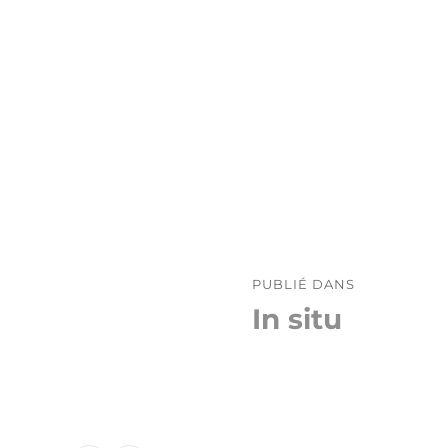
Navigation
PUBLIÉ DANS
de
In situ
l’article