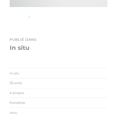
Publié
Taille
1 juin 2017
1088 × 816
le
réelle
Navigation
PUBLIÉ DANS
de
In situ
l’article
In situ
Œuvres
A propos
Portefolio
Actu