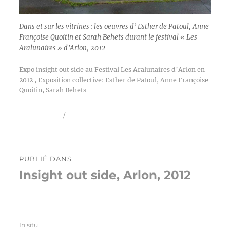
Dans et sur les vitrines : les oeuvres d’ Esther de Patoul, Anne
Françoise Quoitin et Sarah Behets durant le festival « Les
Aralunaires » d’Arlon, 2012
Expo insight out side au Festival Les Aralunaires d’Arlon en
2012 , Exposition collective: Esther de Patoul, Anne Françoise
Quoitin, Sarah Behets
Publié
Taille
25 août 2016
1600 × 1200
le
réelle
Navigation
PUBLIÉ DANS
de
Insight out side, Arlon, 2012
l’article
In situ