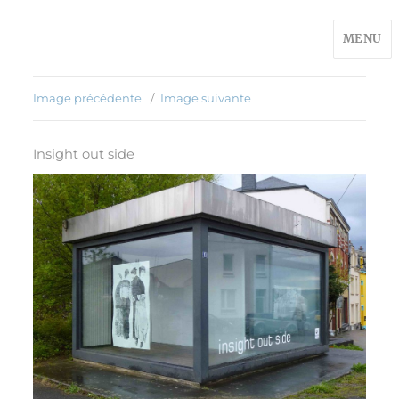
MENU
Image précédente
Image suivante
Insight out side