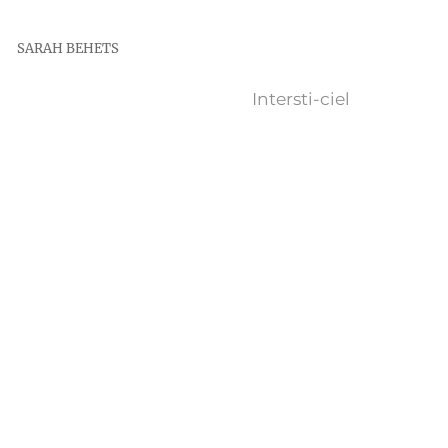
SARAH BEHETS
Intersti-ciel
Auteur
SarahB
Publié
25 mai 2020
le
Format
Image