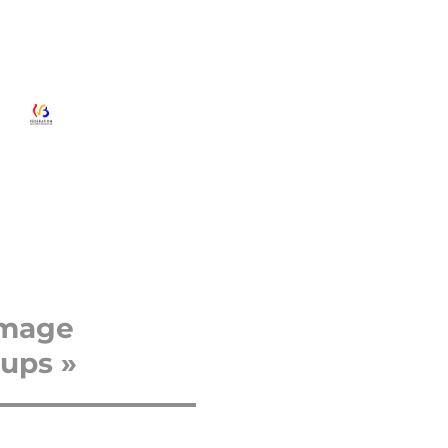
’image
oups »