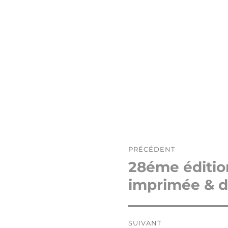
Navigation
PRÉCÉDENT
de
28éme édition
Publication
l’article
précédente :
imprimée & de
SUIVANT