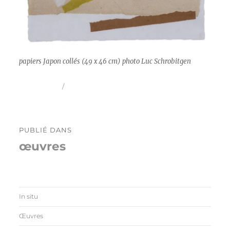
papiers Japon collés (49 x 46 cm) photo Luc Schrobitgen
Publié
Taille
30 mai 2016
800 × 745
le
réelle
Navigation
PUBLIÉ DANS
de
œuvres
l’article
In situ
Œuvres