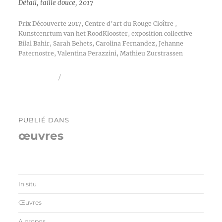
Détail, taille douce, 2017
Prix Découverte 2017, Centre d’art du Rouge Cloître ,
Kunstcenrtum van het RoodKlooster, exposition collective
Bilal Bahir, Sarah Behets, Carolina Fernandez, Jehanne
Paternostre, Valentina Perazzini, Mathieu Zurstrassen
Publié
Taille
16 juin 2017
844 × 530
le
réelle
Navigation
PUBLIÉ DANS
de
œuvres
l’article
In situ
Œuvres
A propos