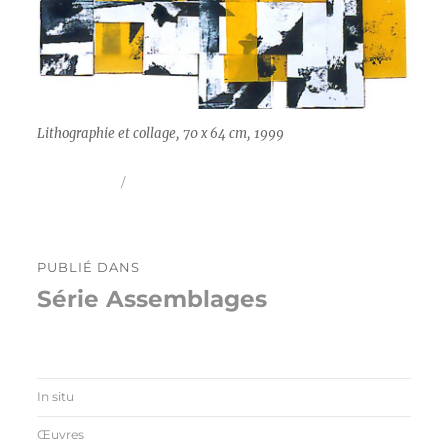
Lithographie et collage, 70 x 64 cm, 1999
Publié
Taille
30 mai 2016
1200 × 1162
le
réelle
Navigation
PUBLIÉ DANS
de
Série Assemblages
l’article
In situ
Œuvres