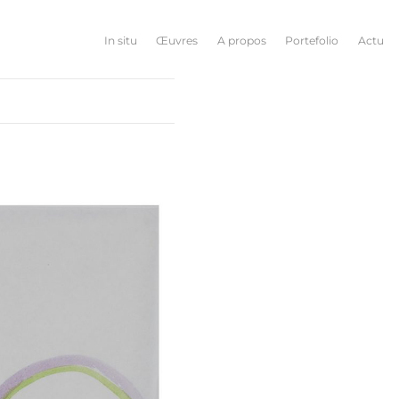
In situ
Œuvres
A propos
Portefolio
Actu