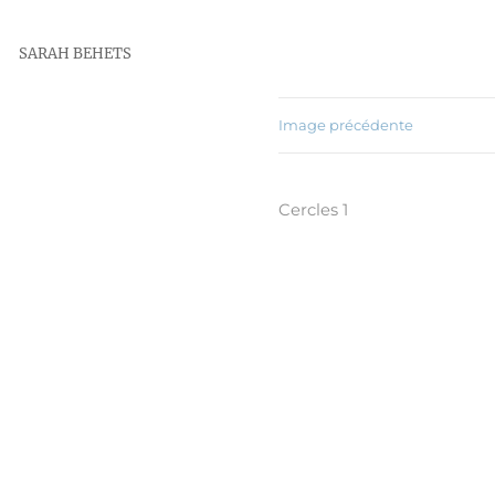
SARAH BEHETS
Image précédente
Cercles 1
Publié
30 mai 2016
le
Taille
1200 × 1220
réelle