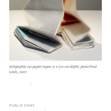
Sérigraphie sur papier Japon 31 x 370 cm déplié, photo Paul
Louis, 2007
Publié
Taille
30 mai 2016
1200 × 1600
le
réelle
Navigation
PUBLIÉ DANS
de