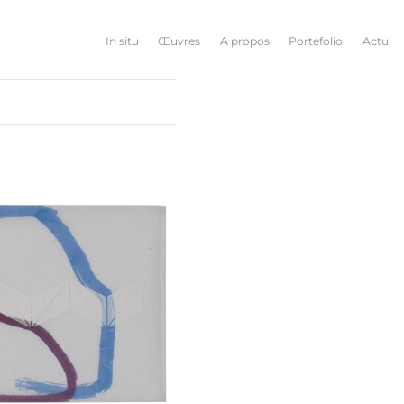
In situ
Œuvres
A propos
Portefolio
Actu