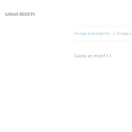
SARAH BEHETS
Image précédente
Image s
Geste et motif 1-1
Publié
30 mai 2016
le
Taille
1200 × 494
réelle