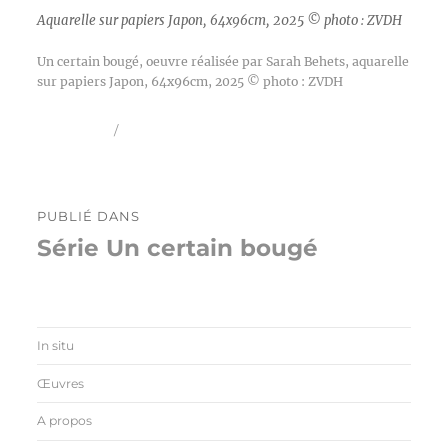
Aquarelle sur papiers Japon, 64x96cm, 2025 © photo : ZVDH
Un certain bougé, oeuvre réalisée par Sarah Behets, aquarelle
sur papiers Japon, 64x96cm, 2025 © photo : ZVDH
Publié
Taille
5 mai 2026
2560 × 1707
le
réelle
Navigation
PUBLIÉ DANS
de
Série Un certain bougé
l’article
In situ
Œuvres
A propos