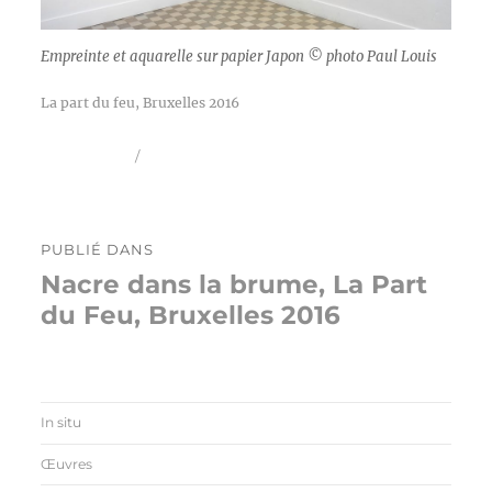
Empreinte et aquarelle sur papier Japon © photo Paul Louis
La part du feu, Bruxelles 2016
Publié
Taille
25 août 2016
1088 × 816
le
réelle
Navigation
PUBLIÉ DANS
de
Nacre dans la brume, La Part
l’article
du Feu, Bruxelles 2016
In situ
Œuvres