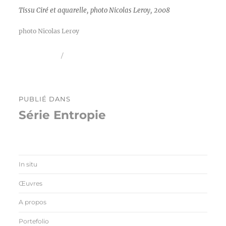
Tissu Ciré et aquarelle, photo Nicolas Leroy, 2008
photo Nicolas Leroy
Publié
Taille
30 mai 2016
1200 × 800
le
réelle
Navigation
PUBLIÉ DANS
de
Série Entropie
l’article
In situ
Œuvres
A propos
Portefolio