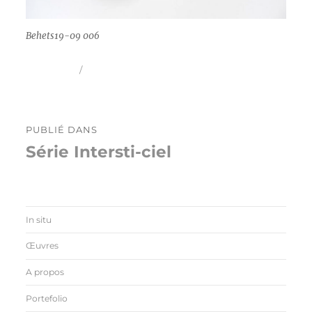
Behets19-09 006
Publié
Taille
5 mai 2026
1088 × 816
le
réelle
Navigation
PUBLIÉ DANS
de
Série Intersti-ciel
l’article
In situ
Œuvres
A propos
Portefolio